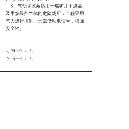
3、气动隔膜泵适用于煤矿井下煤尘
及甲烷爆炸气体的危险场所，全程采用
气力进行控制，无需借助电信号，增强
安全性。
前一个：
无
ꄴ
后一个：
无
ꄲ
上轮科技有限公司
联 系 人：李志远 先生 （总经办 总经理）
联系电话：13605873346
电 话：0577 -67332555 0577-67312555
传 真：0577- 67319911
企业 qq：2961688707
地 址：中国 浙江 永嘉县 五星工业区